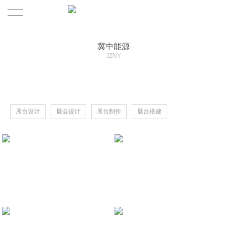
HOME
冀中能源
JZNY
设计
案例
展台设计
展会设计
展台制作
展台搭建
快闪店
服务客户
关于我们
联系我们
关于我们
服务